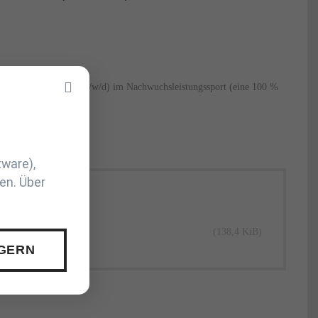
 & Landestrainer:in (m/w/d) im Nachwuchsleistungssport (eine 100 %
tware),
en. Über
(138,4 KiB)
 GERN