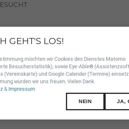
ESUCHT
erte und qualifizierte / einen engagierten und qualifizierten Koordinator:in
H GEHT'S LOS!
stungssport.
en
Zustimmung möchten wir Cookies des Dienstes Matomo
rte Besucherstatistik), sowie Eye-Able® (Assistenzsof
 (Vereinskarte) und Google Calender (Termine) einsetz
mung würden wir uns freuen. Vielen Dank.
tz
&
Impressum
r_2026.pdf
NEIN
JA,