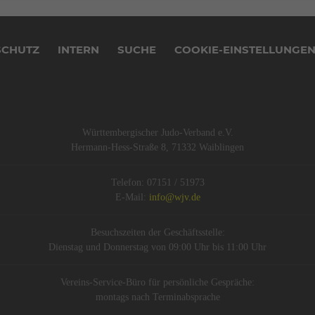
SCHUTZ
INTERN
SUCHE
COOKIE-EINSTELLUNGE
Württembergischer Judo-Verband e.V.
Hermann-Hess-Straße 8, 71332 Waiblingen
Telefon: 07151 / 51973
E-Mail:
info@wjv.de
Besuchszeiten der Geschäftsstelle:
Dienstag und Donnerstag von 09:00 Uhr bis 11:00 Uhr
Vereins-Service-Büro für persönliche Gespräche:
montags nach Terminabsprache