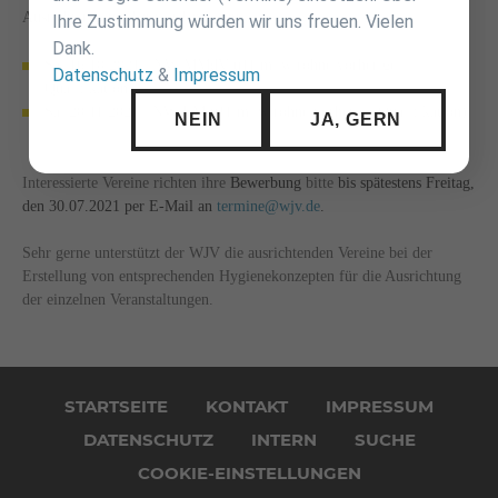
Ausrichter gefunden werden konnte:
Ihre Zustimmung würden wir uns freuen. Vielen
Dank.
Sa. 16.10.2021 NW MMdV u11 m+w (ohne vorherige
Datenschutz
&
Impressum
Qualifikation)
Sa. 20.11.2021 NW EM u11 m+w (ohne vorherige Qualifikation)
NEIN
JA, GERN
Interessierte Vereine richten ihre
Bewerbung
bitte
bis spätestens Freitag,
den 30.07.2021 per E-Mail an
termine@wjv.de
.
Sehr gerne unterstützt der WJV die ausrichtenden Vereine bei der
Erstellung von entsprechenden Hygienekonzepten für die Ausrichtung
der einzelnen Veranstaltungen.
Navigation
überspringen
STARTSEITE
KONTAKT
IMPRESSUM
DATENSCHUTZ
INTERN
SUCHE
COOKIE-EINSTELLUNGEN