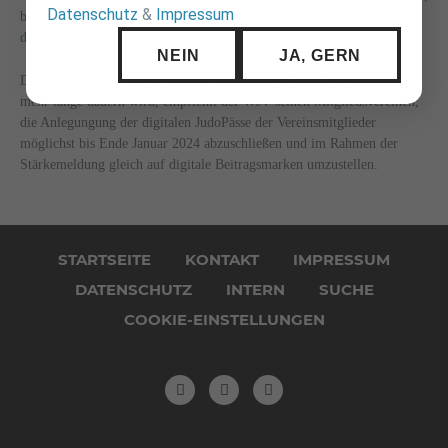
Datenschutz
&
Impressum
bekommen alle Vereine im neuen Jahr auf der DJB-Landingpage zum
digitalen JudoPass
zur Verfügung gestellt.
NEIN
JA, GERN
Da die endgültige Umstellung auf den digitalen JudoPass jedoch nicht
mehr lange dauern wird, empfiehlt der WJV seinen Mitgliedsvereinen,
die Anlegungung der digitalen JudoPässe der Vereinsmitglieder
möglichst bis Ende Januar 2024 abzuschließen und im Rahmen der
Stärkemeldung gleich auf digitale Beitragsmarken umzustellen.
Navigation
überspringen
STARTSEITE
KONTAKT
IMPRESSUM
DATENSCHUTZ
INTERN
SUCHE
COOKIE-EINSTELLUNGEN