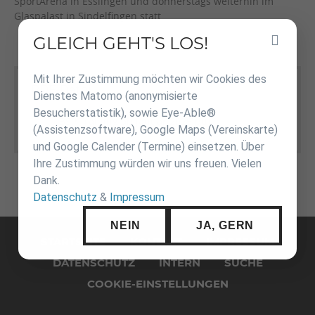
SportArena in Esslingen und donnerstags weiterhin im
Glaspalast in Sindelfingen statt.
GLEICH GEHT'S LOS!
Inhalt
überspringen
Mit Ihrer Zustimmung möchten wir Cookies des
PDF-Datei
Dienstes Matomo (anonymisierte
Besucherstatistik), sowie Eye-Able®
BSP Training ab Januar 2025.pdf
(153,0 KiB)
(Assistenzsoftware), Google Maps (Vereinskarte)
und Google Calender (Termine) einsetzen. Über
Ihre Zustimmung würden wir uns freuen. Vielen
Dank.
Datenschutz
&
Impressum
Navigation
NEIN
JA, GERN
überspringen
STARTSEITE
KONTAKT
IMPRESSUM
DATENSCHUTZ
INTERN
SUCHE
COOKIE-EINSTELLUNGEN