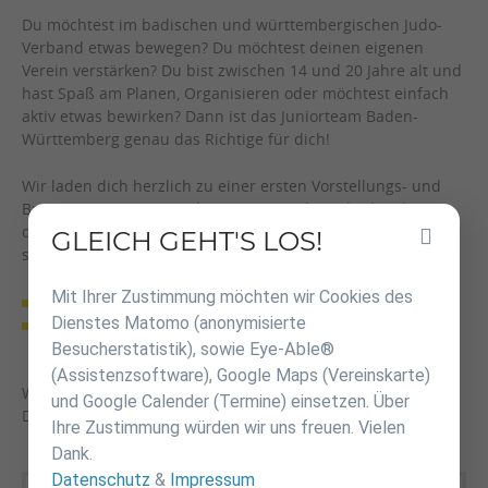
Du möchtest im badischen und württembergischen Judo-
Verband etwas bewegen? Du möchtest deinen eigenen
Verein verstärken? Du bist zwischen 14 und 20 Jahre alt und
hast Spaß am Planen, Organisieren oder möchtest einfach
aktiv etwas bewirken? Dann ist das Juniorteam Baden-
Württemberg genau das Richtige für dich!
Wir laden dich herzlich zu einer ersten Vorstellungs- und
Brainstorming-Veranstaltung ein. Hier hast du die Chance,
deine Ideen einzubringen und den Grundstein für ein
GLEICH GEHT'S LOS!
Inhalt
starkes Team zu legen.
überspringen
Mit Ihrer Zustimmung möchten wir Cookies des
Wann? 03.05. – 04.05.2025
Dienstes Matomo (anonymisierte
Wo? Olympia-Stützpunkt, Im Neuenheimer Feld 710,
69120 Heidelberg
Besucherstatistik), sowie Eye-Able®
(Assistenzsoftware), Google Maps (Vereinskarte)
Weitere Informationen sowie das Anmeldeformular findest
und Google Calender (Termine) einsetzen. Über
Du in der beigefügten Ausschreibung (siehe Anhang).
Ihre Zustimmung würden wir uns freuen. Vielen
Dank.
Datenschutz
&
Impressum