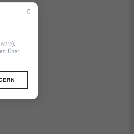
tware),
en. Über
 GERN