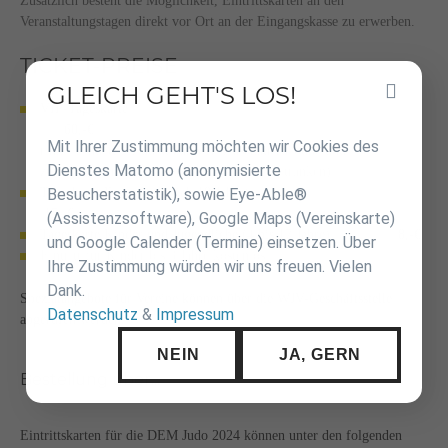
Zusätzlich besteht die Möglichkeit, Eintrittskarten an den
Veranstaltungstagen direkt vor Ort an der Eingangskasse zu erwerben.
TICKET-PREISE
GLEICH GEHT'S LOS!
Inhalt
VIP-Tageskarte
überspringen
60,-€
Mit Ihrer Zustimmung möchten wir Cookies des
(inkl. Eintritt + Zutritt zur VIP-Zuschauertribüne und
Dienstes Matomo (anonymisierte
zum VIP-Bereich mit freiem Essen und Getränken)
Besucherstatistik), sowie Eye-Able®
Tageskarte Erwachsene (ab 18 Jahre)
15,-€
(Assistenzsoftware), Google Maps (Vereinskarte)
Tageskarte Kinder und Jugendliche (4 bis 17 Jahre)
8,-€
und Google Calender (Termine) einsetzen. Über
Eintritt für Kinder bis 3 Jahre kostenlos
Ihre Zustimmung würden wir uns freuen. Vielen
Dank.
Spezialangebote für Vereine können über die WJV-Geschäftsstelle
Datenschutz
&
Impressum
abgerufen werden.
NEIN
JA, GERN
Bestellung über...
Eintrittskarten für die DEM Judo 2024 können unter den folgenden