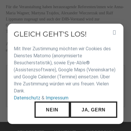
Für die Veranstaltung haben herausragende Referenten/innen wie Anna-
Maria Wagner, Martyna Trajdos, Alexander Wieczerzak und Ralf
Lippmann zugesagt und auch der DJB-Vorstand wird zur
Gesprächsrunde vor Ort sein. Die Verlängerungsmöglichkeit der
Trainerlizenzen spricht ebenfalls für eine Teilnahme bei diesem Event.
GLEICH GEHT'S LOS!
Inhalt
überspringen
Alle weiteren Informationen können der beigefügten Ausschreibung
Mit Ihrer Zustimmung möchten wir Cookies des
entnommen werden.
Dienstes Matomo (anonymisierte
Besucherstatistik), sowie Eye-Able®
(Assistenzsoftware), Google Maps (Vereinskarte)
Ausschreibung
und Google Calender (Termine) einsetzen. Über
Ihre Zustimmung würden wir uns freuen. Vielen
2024-10-19.-20. DJB-Dan-
(137,2 KiB)
Dank.
Gemeinschaft_2.Treffen_Köln.pdf
Datenschutz
&
Impressum
NEIN
JA, GERN
Navigation
überspringen