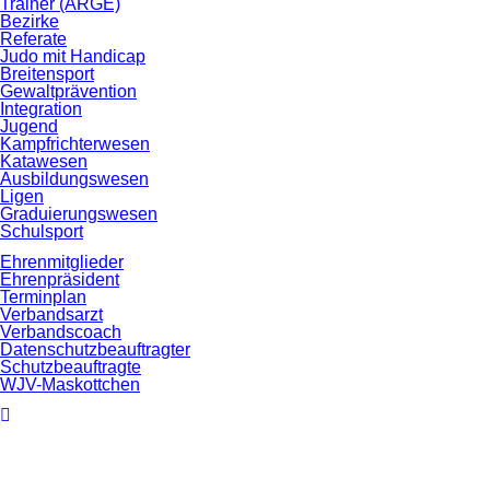
Trainer (ARGE)
Bezirke
Referate
Judo mit Handicap
Breitensport
Gewaltprävention
Integration
Jugend
Kampfrichterwesen
Katawesen
Ausbildungswesen
Ligen
Graduierungswesen
Schulsport
Ehrenmitglieder
Ehrenpräsident
Terminplan
Verbandsarzt
Verbandscoach
Datenschutz­beauftragter
Schutzbeauftragte
WJV-Maskottchen