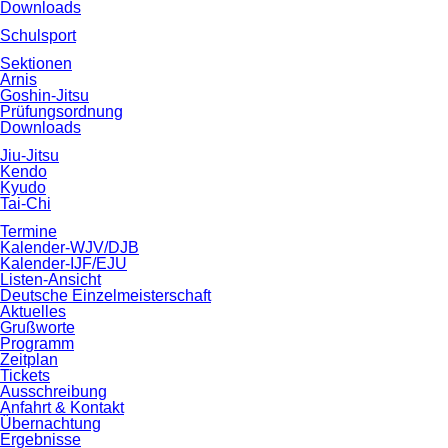
Downloads
Schulsport
Sektionen
Arnis
Goshin-Jitsu
Prüfungsordnung
Downloads
Jiu-Jitsu
Kendo
Kyudo
Tai-Chi
Termine
Kalender-WJV/DJB
Kalender-IJF/EJU
Listen-Ansicht
Deutsche Einzelmeisterschaft
Aktuelles
Grußworte
Programm
Zeitplan
Tickets
Ausschreibung
Anfahrt & Kontakt
Übernachtung
Ergebnisse