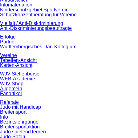
Infomaterialien
Kinderschutzgebiet Sportverein
Schutzkonzeptberatung für Vereine
Vielfalt / Anti-Diskriminierung
Anti-Diskriminierungsbeauftragte
Erfolge
Partner
Württembergisches Dan-Kollegium
Vereine
Tabellen-Ansicht
Karten-Ansicht
WJV-Stellenbörse
WEB-Akademie
WJV-Shop
Allgemein
Fanartikel
Referate
Judo mit Handicap
Breitensport
Info
Bezirkslehrgänge
Breitensportaktion
Judo spielend lernen
Judo-Safari