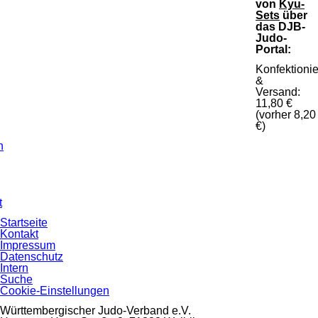
von
Kyu-
Sets
über
das DJB-
Judo-
Portal:
Konfektioni
&
Versand:
11,80 €
(vorher 8,20
€)
n
n
t
Navigation
Startseite
überspringen
Kontakt
Impressum
Datenschutz
Intern
Suche
Cookie-Einstellungen
Württembergischer Judo-Verband e.V.