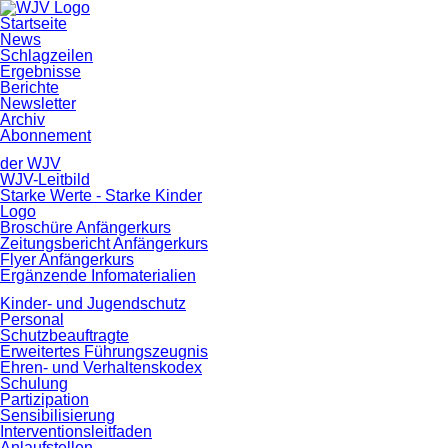
Navigation
Startseite
überspringen
News
Schlagzeilen
Ergebnisse
Berichte
Newsletter
Archiv
Abonnement
der WJV
WJV-Leitbild
Starke Werte - Starke Kinder
Logo
Broschüre Anfängerkurs
Zeitungsbericht Anfängerkurs
Flyer Anfängerkurs
Ergänzende Infomaterialien
Kinder- und Jugendschutz
Personal
Schutzbeauftragte
Erweitertes Führungszeugnis
Ehren- und Verhaltenskodex
Schulung
Partizipation
Sensibilisierung
Interventionsleitfaden
Anlaufstellen