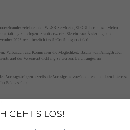
 untereinander zeichnen den WLSB-Servicetag SPORT bereits seit vielen
sveranstaltung zu bringen. Somit erwarten Sie ein paar Änderungen beim
ber 2023 recht herzlich ins SpOrt Stuttgart einlädt.
einen, Verbänden und Kommunen die Möglichkeit, abseits vom Alltagstrubel
ments und der Vereinsentwicklung zu werfen, Erfahrungen mit
enden Vortragssträngen jeweils die Vorträge auszuwählen, welche Ihren Interess
 Im Fokus stehen:
nen?
H GEHT'S LOS!
ancen des organisierten Sports
en