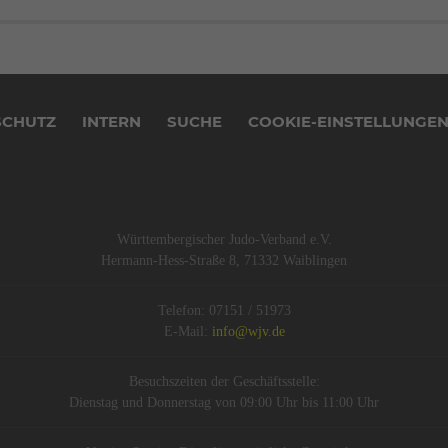
SCHUTZ
INTERN
SUCHE
COOKIE-EINSTELLUNGE
Württembergischer Judo-Verband e.V.
Hermann-Hess-Straße 8, 71332 Waiblingen
Telefon: 07151 / 51973
E-Mail:
info@wjv.de
Besuchszeiten der Geschäftsstelle:
Dienstag und Donnerstag von 09:00 Uhr bis 11:00 Uhr