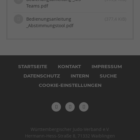
Teams.pdf
Bedienungsanleitung
(377,4 KiB)
_Abstimmungstool.pdf
Navigation
überspringen
STARTSEITE
KONTAKT
IMPRESSUM
DATENSCHUTZ
INTERN
SUCHE
COOKIE-EINSTELLUNGEN
Württembergischer Judo-Verband e.V.
Hermann-Hess-Straße 8, 71332 Waiblingen