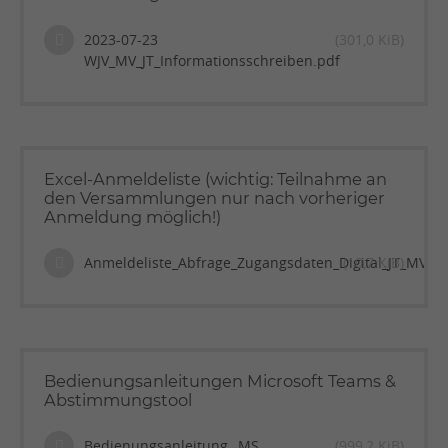
2023-07-23
(301,0 KiB)
WJV_MV_JT_Informationsschreiben.pdf
Excel-Anmeldeliste (wichtig: Teilnahme an
den Versammlungen nur nach vorheriger
Anmeldung möglich!)
Anmeldeliste_Abfrage_Zugangsdaten_Digital_JT_MV_20
(10,7 KiB)
Bedienungsanleitungen Microsoft Teams &
Abstimmungstool
Bedienungsanleitung _MS
(999,2 KiB)