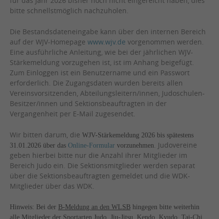
für das Jahr 2026 bisher noch nicht eingereicht haben, dies
bitte schnellstmöglich nachzuholen.
Die Bestandsdateneingabe kann über den internen Bereich
auf der WJV-Homepage
www.wjv.de
vorgenommen werden.
Eine ausführliche Anleitung, wie bei der jährlichen WJV-
Stärkemeldung vorzugehen ist, ist im Anhang beigefügt.
Zum Einloggen ist ein Benutzername und ein Passwort
erforderlich. Die Zugangsdaten wurden bereits allen
Vereinsvorsitzenden, Abteilungsleitern/innen, Judoschulen-
Besitzer/innen und Sektionsbeauftragten in der
Vergangenheit per E-Mail zugesendet.
Wir bitten darum, die
WJV-Stärkemeldung 2026 bis spätestens
. Judovereine
31.01.2026 über das
Online-Formular
vorzunehmen
geben hierbei bitte nur die Anzahl ihrer Mitglieder im
Bereich Judo ein. Die Sektionsmitglieder werden separat
über die Sektionsbeauftragten gemeldet und die WDK-
Mitglieder über das WDK.
Hinweis: Bei der
B-Meldung an den WLSB
hingegen bitte weiterhin
alle Mitglieder der Sportarten Judo, Jiu-Jitsu, Kendo, Kyudo, Tai-Chi,