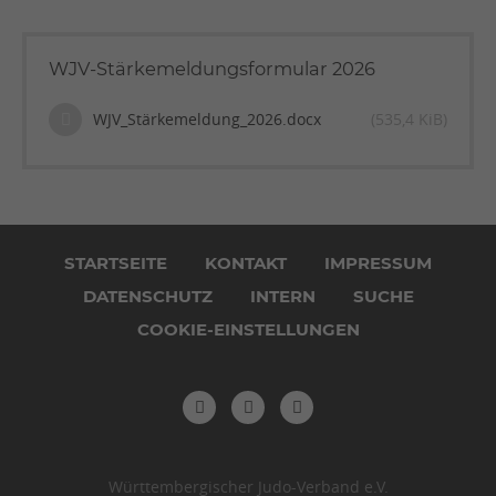
WJV-Stärkemeldungsformular 2026
WJV_Stärkemeldung_2026.docx
(535,4 KiB)
Navigation
überspringen
STARTSEITE
KONTAKT
IMPRESSUM
DATENSCHUTZ
INTERN
SUCHE
COOKIE-EINSTELLUNGEN
Württembergischer Judo-Verband e.V.