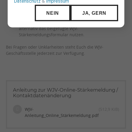
Datenschutz
&
Impressum
Beitragslizenz erworben werden. Bitte beachtet dies
bei Eurer Stärkemeldung.
NEIN
JA, GERN
Vereine, die ihre Stärkemeldung nicht über das
Online-Formular einreichen möchten, können
alternativ das beigefügte WJV-
Stärkemeldungsformular nutzen.
Bei Fragen oder Unklarheiten steht Euch die WJV-
Geschäftsstelle jederzeit zur Verfügung.
Anleitung zur WJV-Online-Stärkemeldung /
Kontaktdatenänderung
WJV-
(512,9 KiB)
Anleitung_Online_Stärkemeldung.pdf