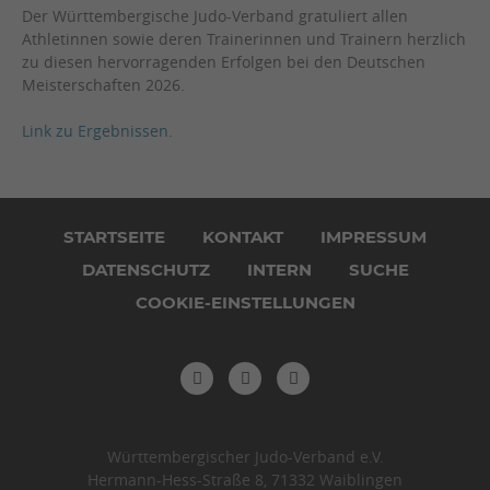
Der Württembergische Judo-Verband gratuliert allen
Athletinnen sowie deren Trainerinnen und Trainern herzlich
zu diesen hervorragenden Erfolgen bei den Deutschen
Meisterschaften 2026.
Link zu Ergebnissen
.
Navigation
überspringen
STARTSEITE
KONTAKT
IMPRESSUM
DATENSCHUTZ
INTERN
SUCHE
COOKIE-EINSTELLUNGEN
Württembergischer Judo-Verband e.V.
Hermann-Hess-Straße 8, 71332 Waiblingen