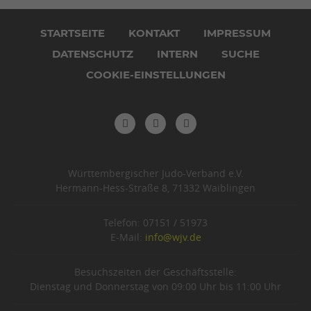
Navigation
überspringen
STARTSEITE
KONTAKT
IMPRESSUM
DATENSCHUTZ
INTERN
SUCHE
COOKIE-EINSTELLUNGEN
Württembergischer Judo-Verband e.V.
Hermann-Hess-Straße 8, 71332 Waiblingen
Telefon: 07151 / 51973
E-Mail:
info@wjv.de
Besuchszeiten der Geschäftsstelle:
Dienstag und Donnerstag von 09:00 Uhr bis 11:00 Uhr