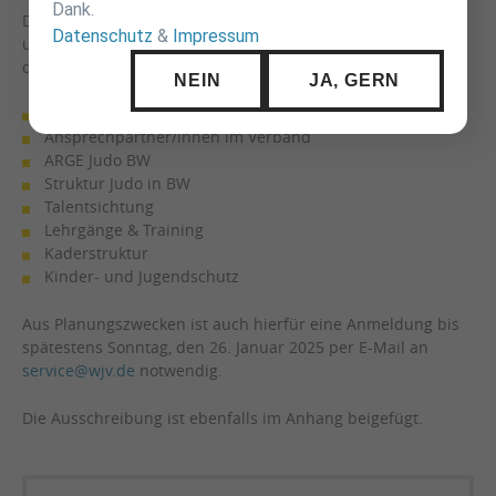
Dank.
Die Eltern/Angehörige, der am WJV-Talentsichtungslehrgang
Datenschutz
&
Impressum
u13 teilnehmenden Judoka, erhalten hier Informationen zu
den folgenden Themen:
NEIN
JA, GERN
Verband
Ansprechpartner/innen im Verband
ARGE Judo BW
Struktur Judo in BW
Talentsichtung
Lehrgänge & Training
Kaderstruktur
Kinder- und Jugendschutz
Aus Planungszwecken ist auch hierfür eine Anmeldung bis
spätestens Sonntag, den 26. Januar 2025 per E-Mail an
service@wjv.de
notwendig.
Die Ausschreibung ist ebenfalls im Anhang beigefügt.