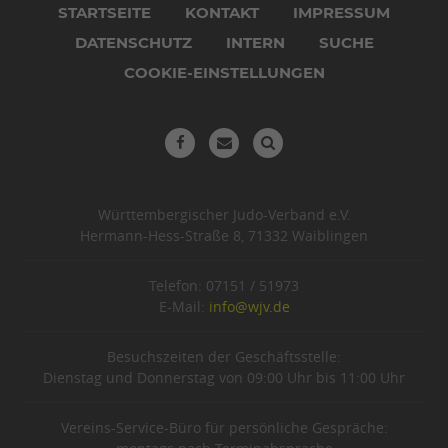
überspringen
STARTSEITE
KONTAKT
IMPRESSUM
DATENSCHUTZ
INTERN
SUCHE
COOKIE-EINSTELLUNGEN
Württembergischer Judo-Verband e.V.
Hermann-Hess-Straße 8, 71332 Waiblingen
Telefon: 07151 / 51973
E-Mail:
info@wjv.de
Besuchszeiten der Geschäftsstelle:
Dienstag und Donnerstag von 09:00 Uhr bis 11:00 Uhr
Vereins-Service-Büro für persönliche Gespräche: