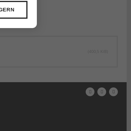
 GERN
(400,5 KiB)
N