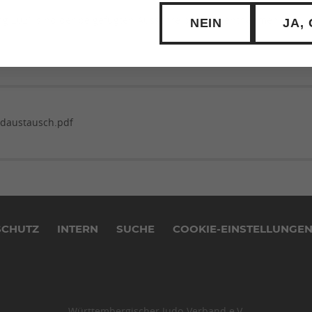
ung 2021 sind der beigefügten Ausschreibung zu entnehmen.
NEIN
JA,
ndaustausch.pdf
SCHUTZ
INTERN
SUCHE
COOKIE-EINSTELLUNGE
Württembergischer Judo-Verband e.V.