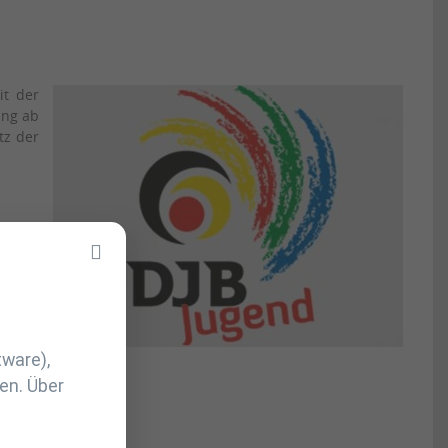
it der
ung ab
tz der
ischen
tware),
en. Über