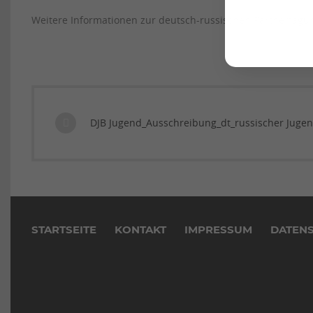
Weitere Informationen zur deutsch-russischen Partnertag
DJB Jugend_Ausschreibung_dt_russischer Juge
Navigation
überspringen
STARTSEITE
KONTAKT
IMPRESSUM
DATEN