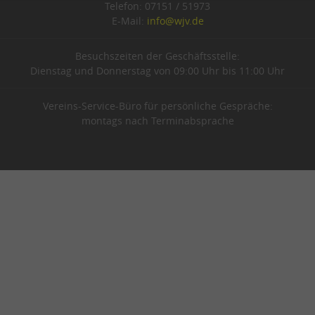
Telefon: 07151 / 51973
E-Mail:
info@wjv.de
Besuchszeiten der Geschäftsstelle:
Dienstag und Donnerstag von 09:00 Uhr bis 11:00 Uhr
Vereins-Service-Büro für persönliche Gespräche:
montags nach Terminabsprache