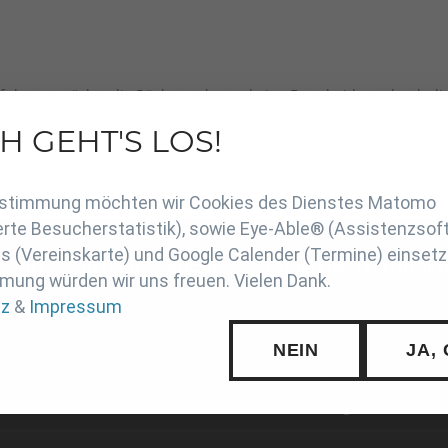
f dazu zunächst die Rücksprache und eine Entscheidung durch die 
 3 der Corona-VO Schule, sind aber an die Corona-VO angelehnt.
H GEHT'S LOS!
age).
en
Zustimmung möchten wir Cookies des Dienstes Matomo
rte Besucherstatistik), sowie Eye-Able® (Assistenzsof
 (Vereinskarte) und Google Calender (Termine) einsetz
SCHUTZ
INTERN
SUCHE
COOKIE-EINSTELLUNGE
mung würden wir uns freuen. Vielen Dank.
tz
&
Impressum
NEIN
JA,
Württembergischer Judo-Verband e.V.
Hermann-Hess-Straße 8, 71332 Waiblingen