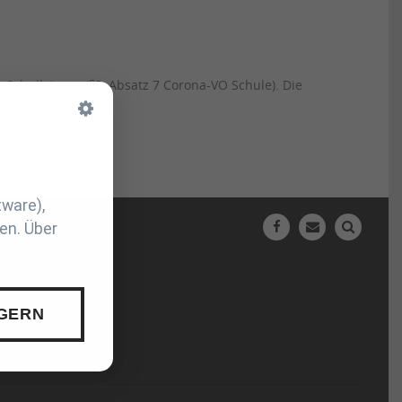
Schulleitung (§3, Absatz 7 Corona-VO Schule). Die
tware),
en. Über
N
 GERN