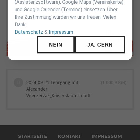
(Assistenzsoftware), Google Maps (Vereinskarte)
und Google Calender (Termine) einsetzen. Über
Ihre Zustimmung würden wir uns freuen. Vielen
Dank.
Datenschutz
&
Impressum
NEIN
JA, GERN
2024-09-21 Lehrgang mit
(1.000,9 KiB)
Alexander
Wieczerzak_Kaiserslautern.pdf
Navigation
überspringen
STARTSEITE
KONTAKT
IMPRESSUM