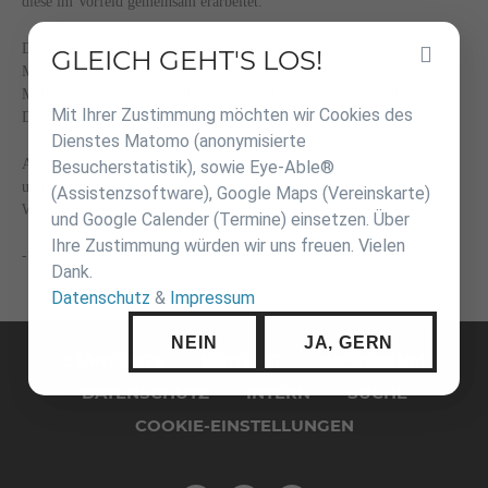
diese im Vorfeld gemeinsam erarbeitet.
Die neuen Jugendwettkampfregeln wurden bei der
GLEICH GEHT'S LOS!
Inhalt
Mitgliederversammlung des DJB von den Landesverbänden mit großer
überspringen
Mehrheit angenommen und sind ab 01.01.2021 verpflichtend in ganz
Mit Ihrer Zustimmung möchten wir Cookies des
Deutschland anzuwenden.
Dienstes Matomo (anonymisierte
Auf der DJB-Homepage unter
"DJB Info - Regeln und Ordnungen"
Besucherstatistik), sowie Eye-Able®
und unter
"Jugend - Training und Wettkampf"
sind die neuen
(Assistenzsoftware), Google Maps (Vereinskarte)
Wettkampfregeln als pdf-Dokument hinterlegt.
und Google Calender (Termine) einsetzen. Über
Ihre Zustimmung würden wir uns freuen. Vielen
->
Hier gelangt ihr direkt zum aktualisierten Regelwerk
Dank.
Datenschutz
&
Impressum
Navigation
NEIN
JA, GERN
überspringen
STARTSEITE
KONTAKT
IMPRESSUM
DATENSCHUTZ
INTERN
SUCHE
COOKIE-EINSTELLUNGEN