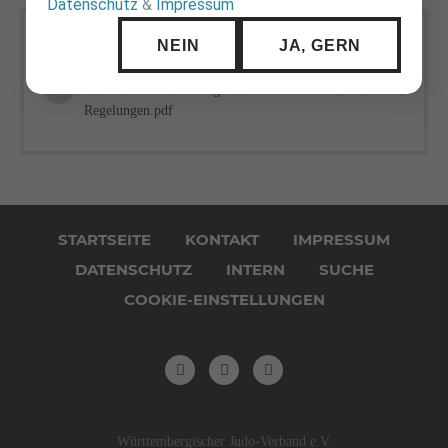
Datenschutz
&
Impressum
Zusammenfassung aller Neuerungen
NEIN
JA, GERN
2025 Zusammenfassung neue
(677,9 KiB)
Regelungen.pdf
Navigation
überspringen
STARTSEITE
KONTAKT
IMPRESSUM
DATENSCHUTZ
INTERN
SUCHE
COOKIE-EINSTELLUNGEN
Württembergischer Judo-Verband e.V.