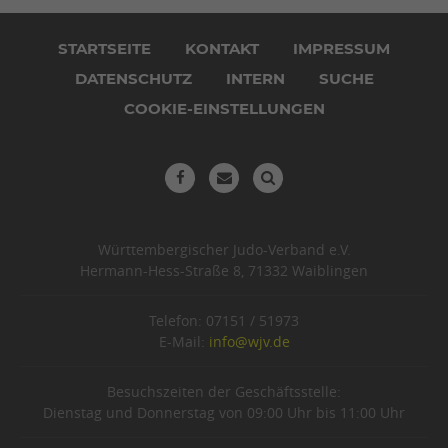
Navigation
überspringen
STARTSEITE
KONTAKT
IMPRESSUM
DATENSCHUTZ
INTERN
SUCHE
COOKIE-EINSTELLUNGEN
Württembergischer Judo-Verband e.V.
Hermann-Hess-Straße 8, 71332 Waiblingen
Telefon: 07151 / 51973
E-Mail:
info@wjv.de
Besuchszeiten der Geschäftsstelle:
Dienstag und Donnerstag von 09:00 Uhr bis 11:00 Uhr