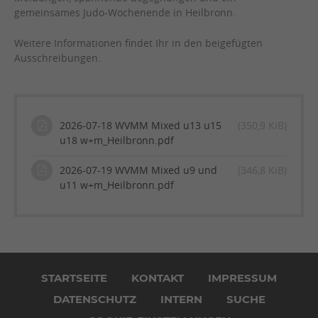
gemeinsames Judo-Wochenende in Heilbronn.
Weitere Informationen findet Ihr in den beigefügten
Ausschreibungen.
2026-07-18 WVMM Mixed u13 u15
(350,9 KiB)
u18 w+m_Heilbronn.pdf
2026-07-19 WVMM Mixed u9 und
(346,8 KiB)
u11 w+m_Heilbronn.pdf
Navigation
überspringen
STARTSEITE
KONTAKT
IMPRESSUM
DATENSCHUTZ
INTERN
SUCHE