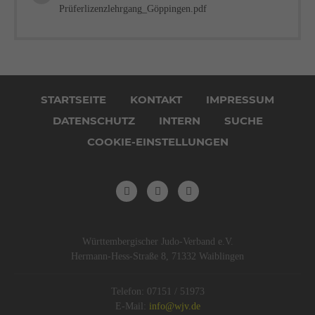
Prüferlizenzlehrgang_Göppingen.pdf
Navigation
überspringen
STARTSEITE
KONTAKT
IMPRESSUM
DATENSCHUTZ
INTERN
SUCHE
COOKIE-EINSTELLUNGEN
Württembergischer Judo-Verband e.V.
Hermann-Hess-Straße 8, 71332 Waiblingen
Telefon: 07151 / 51973
E-Mail:
info@wjv.de