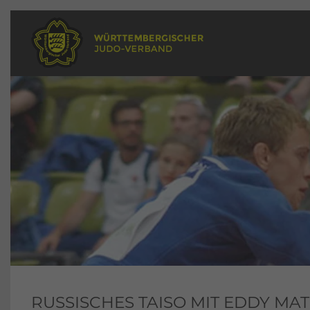
RUSSISCHES TAISO MIT EDDY MAT