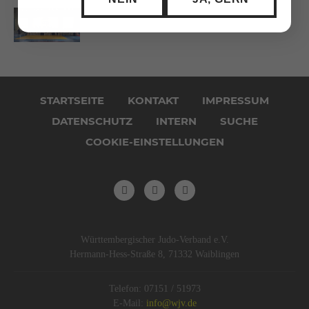
Navigation
überspringen
STARTSEITE
KONTAKT
IMPRESSUM
DATENSCHUTZ
INTERN
SUCHE
COOKIE-EINSTELLUNGEN
Württembergischer Judo-Verband e.V.
Hermann-Hess-Straße 8, 71332 Waiblingen
Telefon: 07151 / 51973
E-Mail:
info@wjv.de