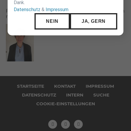
Dank.
Datenschutz
&
Impressum
Fotos: Vera Dworaczyk links + Johanna Schumann
rechts
NEIN
JA, GERN
Navigation
überspringen
STARTSEITE
KONTAKT
IMPRESSUM
DATENSCHUTZ
INTERN
SUCHE
COOKIE-EINSTELLUNGEN