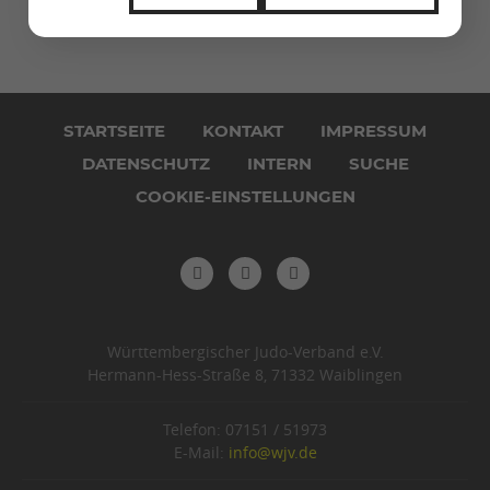
Navigation
überspringen
STARTSEITE
KONTAKT
IMPRESSUM
DATENSCHUTZ
INTERN
SUCHE
COOKIE-EINSTELLUNGEN
Württembergischer Judo-Verband e.V.
Hermann-Hess-Straße 8, 71332 Waiblingen
Telefon: 07151 / 51973
E-Mail:
info@wjv.de