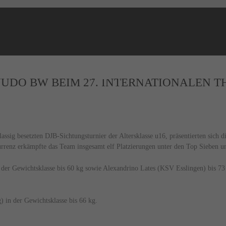
NEWS
UDO BW BEIM 27. INTERNATIONALEN T
SCHLAGZEILEN
assig besetzten DJB-Sichtungsturnier der Altersklasse u16, präsentierten sic
renz erkämpfte das Team insgesamt elf Platzierungen unter den Top Sieben und
der Gewichtsklasse bis 60 kg sowie Alexandrino Lates (KSV Esslingen) bis 73
 in der Gewichtsklasse bis 66 kg.