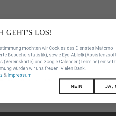
H GEHT'S LOS!
en
Zustimmung möchten wir Cookies des Dienstes Matomo
66 kg) auf einen sehr guten fünften Platz. Ebenfalls eine starke Leistung zei
rte Besucherstatistik), sowie Eye-Able® (Assistenzsof
 (Vereinskarte) und Google Calender (Termine) einsetz
mung würden wir uns freuen. Vielen Dank.
ttemberg und sind ein weiterer Beweis für die hohe Qualität der Trainingsarb
tz
&
Impressum
Athleten sowie ihren Heimtrainerinnen und Heimtrainern und den Landestrainer
NEIN
JA,