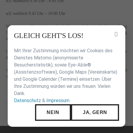
u11 männlich 9:30 Uhr - 9:45 Uhr
u11 weiblich 9:45 Uhr – 10:00 Uhr
Wir bitten um Verständnis und erhoffen uns dadurch, die Veranstaltung
für alle möglichst kurz zu halten. Die angepasste Ausschreibung
Inhalt
GLEICH GEHT'S LOS!
befindet sich im Anhang.
überspringen
Mit Ihrer Zustimmung möchten wir Cookies des
Im Anschluss an die offiziellen Meisterschaften besteht noch die
Dienstes Matomo (anonymisierte
Möglichkeit Freundschaftskämpfe auszutragen."
Besucherstatistik), sowie Eye-Able®
Wir wünschen allen Teilnehmern und Betreuern eine gute Anreise und
(Assistenzsoftware), Google Maps (Vereinskarte)
viel Erfolg.
und Google Calender (Termine) einsetzen. Über
Ihre Zustimmung würden wir uns freuen. Vielen
Dank.
Datenschutz
&
Impressum
- Veranstaltungsteam-
NEIN
JA, GERN
Navigation