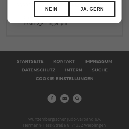
Abgeänderte Ausschreibung
NEIN
JA, GERN
2025-10-25 WMMdV
(173,0 KiB)
F+Mu18_Esslingen.pdf
Navigation
überspringen
STARTSEITE
KONTAKT
IMPRESSUM
DATENSCHUTZ
INTERN
SUCHE
COOKIE-EINSTELLUNGEN
Württembergischer Judo-Verband e.V.
Hermann-Hess-Straße 8, 71332 Waiblingen