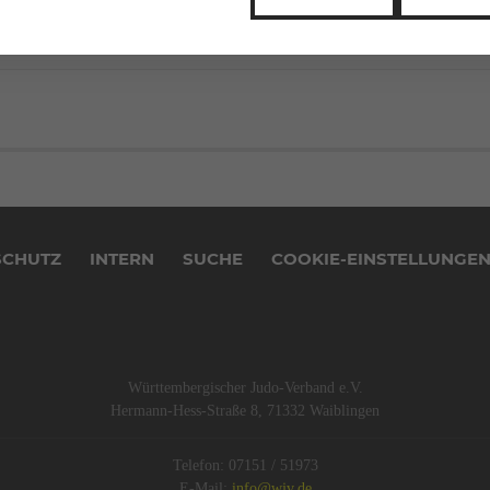
SCHUTZ
INTERN
SUCHE
COOKIE-EINSTELLUNGE
Württembergischer Judo-Verband e.V.
Hermann-Hess-Straße 8, 71332 Waiblingen
Telefon: 07151 / 51973
E-Mail:
info@wjv.de