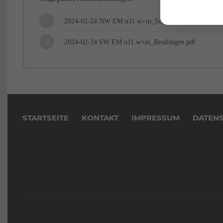
2024-02-24 NW EM u11 w+m_Schwieberdingen.pdf
2024-02-24 SW EM u11 w+m_Reutlingen.pdf
Navigation
überspringen
STARTSEITE
KONTAKT
IMPRESSUM
DATEN