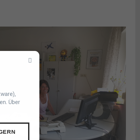
tware),
en. Über
 GERN