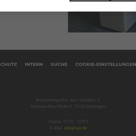
SCHUTZ
INTERN
SUCHE
COOKIE-EINSTELLUNGE
Württembergischer Judo-Verband e.V.
Hermann-Hess-Straße 8, 71332 Waiblingen
Telefon: 07151 / 51973
E-Mail:
info@wjv.de