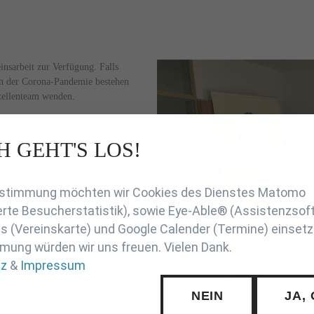
insarbeit zur Verfügung. Falls
en der Corona-Pandemie bestehen
stellenteam wenden.
vorwiegend telefonisch und per E-
len und nach vorheriger Absprache
H GEHT'S LOS!
line-Besprechungen stattfinden.
en
Zustimmung möchten wir Cookies des Dienstes Matomo
rte Besucherstatistik), sowie Eye-Able® (Assistenzsof
 (Vereinskarte) und Google Calender (Termine) einsetz
mung würden wir uns freuen. Vielen Dank.
tz
&
Impressum
NEIN
JA,