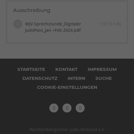
Ausschreibung
WJV-Sprechstunde_Digitaler
(107,9 KiB)
JudoPass_Jan.+Feb.2024.pdf
Navigation
überspringen
STARTSEITE
KONTAKT
IMPRESSUM
DATENSCHUTZ
INTERN
SUCHE
COOKIE-EINSTELLUNGEN
Württembergischer Judo-Verband e.V.