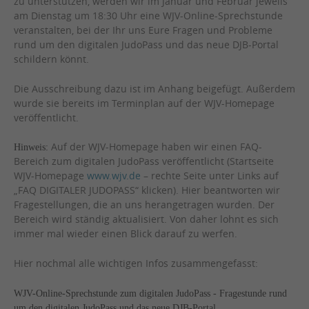
zu unterstützen, werden wir im Januar und Februar jeweils
am Dienstag um 18:30 Uhr eine WJV-Online-Sprechstunde
veranstalten, bei der Ihr uns Eure Fragen und Probleme
rund um den digitalen JudoPass und das neue DJB-Portal
schildern könnt.
Die Ausschreibung dazu ist im Anhang beigefügt. Außerdem
wurde sie bereits im Terminplan auf der WJV-Homepage
veröffentlicht.
Auf der WJV-Homepage haben wir einen FAQ-
Hinweis:
Bereich zum digitalen JudoPass veröffentlicht (Startseite
WJV-Homepage
www.wjv.de
– rechte Seite unter Links auf
„FAQ DIGITALER JUDOPASS“ klicken). Hier beantworten wir
Fragestellungen, die an uns herangetragen wurden. Der
Bereich wird ständig aktualisiert. Von daher lohnt es sich
immer mal wieder einen Blick darauf zu werfen.
Hier nochmal alle wichtigen Infos zusammengefasst:
WJV-Online-Sprechstunde zum digitalen JudoPass -
Fragestunde rund
um den digitalen JudoPass und das neue DJB-Portal