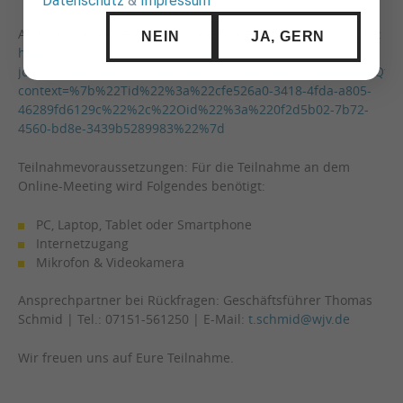
Datenschutz
&
Impressum
Anmeldung: Keine Anmeldung erforderlich. Teilnahme-Link:
NEIN
JA, GERN
https://teams.microsoft.com/l/meetup-
join/19%3ameeting_Mjg4ZDA4ZTQtMDQ5Zi00MDNjLWEzZDQtMzc
context=%7b%22Tid%22%3a%22cfe526a0-3418-4fda-a805-
46289fd6129c%22%2c%22Oid%22%3a%220f2d5b02-7b72-
4560-bd8e-3439b5289983%22%7d
Teilnahmevoraussetzungen: Für die Teilnahme an dem
Online-Meeting wird Folgendes benötigt:
PC, Laptop, Tablet oder Smartphone
Internetzugang
Mikrofon & Videokamera
Ansprechpartner bei Rückfragen: Geschäftsführer Thomas
Schmid | Tel.: 07151-561250 | E-Mail:
t.schmid@wjv.de
Wir freuen uns auf Eure Teilnahme.