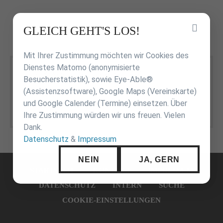
Inhalt
GLEICH GEHT'S LOS!
überspringen
Mit Ihrer Zustimmung möchten wir Cookies des
Dienstes Matomo (anonymisierte
Prüfungswesen - Terminübersicht 2020
Besucherstatistik), sowie Eye-Able®
(Assistenzsoftware), Google Maps (Vereinskarte)
WJV-
(261,6 KiB)
und Google Calender (Termine) einsetzen. Über
Prüfungswesen_Terminübersicht_2020.pdf
Ihre Zustimmung würden wir uns freuen. Vielen
Dank.
Datenschutz
&
Impressum
Navigation
NEIN
JA, GERN
überspringen
STARTSEITE
KONTAKT
IMPRESSUM
DATENSCHUTZ
INTERN
SUCHE
COOKIE-EINSTELLUNGEN