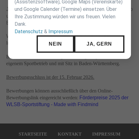
(Assistenzsoftware), Google Maps (Vereinskarte)
und Google Calender (Termine) einsetzen. Über
Je Kategorie sind ein Förderpreis in Höhe von 4.000 Euro
und zwei Anerkennungspreise in Höhe von jeweils 1.500
Ihre Zustimmung würden wir uns freuen. Vielen
Euro ausgelobt.
Dank.
Datenschutz
&
Impressum
Weitere Informationen finden Sie auf der WLSB-
Internetseite:
www.wlsb-sportstiftung.de/foerderung
NEIN
JA, GERN
Bewerben können sich alle gemeinnützigen Sportvereine mit
eigenem Sportbetrieb und mit Sitz in Baden-Württemberg.
Bewerbungsschluss ist der 15. Februar 2026.
Bewerbungen können ausschließlich über den Online-
Bewerbungslink eingereicht werden:
Förderpreise 2025 der
WLSB-Sportstiftung - Made with Findmind
Navigation
überspringen
STARTSEITE
KONTAKT
IMPRESSUM