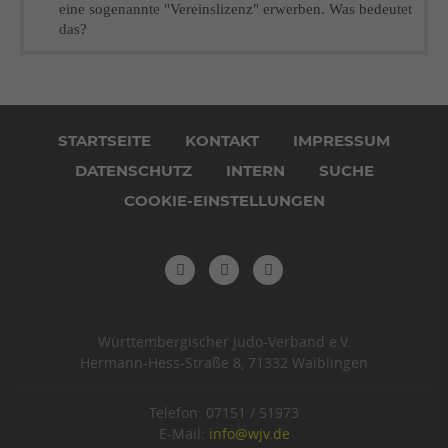
eine sogenannte "Vereinslizenz" erwerben. Was bedeutet
das?
Navigation
überspringen
STARTSEITE
KONTAKT
IMPRESSUM
DATENSCHUTZ
INTERN
SUCHE
COOKIE-EINSTELLUNGEN
Württembergischer Judo-Verband e.V.
Hermann-Hess-Straße 8, 71332 Waiblingen
Telefon: 07151 / 51973
E-Mail:
info@wjv.de