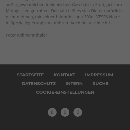
außergewöhnlichen italienischen Geschäft in Stuttgart zum
Mittagessen getroffen. Deshalb ließ es sich Dieter natürlich
nicht nehmen, mit seiner bildhübschen 300er VESPA Notte
in Speziallegierung vorzufahren. Auch nicht schlecht!
Peter Kollmannthaler
Navigation
überspringen
STARTSEITE
KONTAKT
IMPRESSUM
DATENSCHUTZ
INTERN
SUCHE
COOKIE-EINSTELLUNGEN