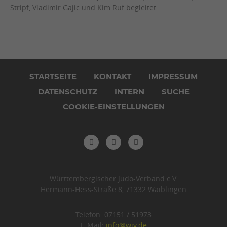
Stripf, Vladimir Gajic und Kim Ruf begleitet.
Navigation
überspringen
STARTSEITE
KONTAKT
IMPRESSUM
DATENSCHUTZ
INTERN
SUCHE
COOKIE-EINSTELLUNGEN
Württembergischer Judo-Verband e.V.
Hermann-Hess-Straße 8, 71332 Waiblingen
Telefon: 07151 / 51973
E-Mail:
info@wjv.de