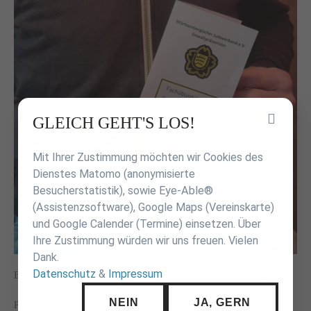
Inhalt
GLEICH GEHT'S LOS!
überspringen
Mit Ihrer Zustimmung möchten wir Cookies des
Dienstes Matomo (anonymisierte
Besucherstatistik), sowie Eye-Able®
(Assistenzsoftware), Google Maps (Vereinskarte)
und Google Calender (Termine) einsetzen. Über
Ihre Zustimmung würden wir uns freuen. Vielen
Dank.
Datenschutz
&
Impressum
Bei Paul ist das so eine Sache. Was kann man ihm noch beibringen?
NEIN
JA, GERN
Paul war bis zum Eintritt in den Ruhestand vor wenigen Wochen