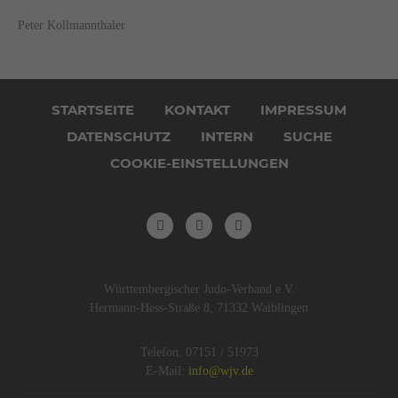
Peter Kollmannthaler
Navigation
überspringen
STARTSEITE
KONTAKT
IMPRESSUM
DATENSCHUTZ
INTERN
SUCHE
COOKIE-EINSTELLUNGEN
Württembergischer Judo-Verband e.V.
Hermann-Hess-Straße 8, 71332 Waiblingen
Telefon: 07151 / 51973
E-Mail:
info@wjv.de