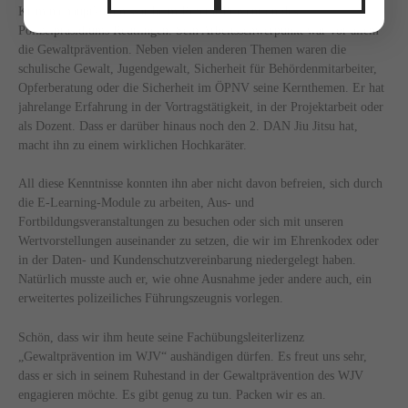
Kriminalhauptkommissar beim Referat Prävention des
Polizeipräsidiums Reutlingen. Sein Arbeitsschwerpunkt war vor allem
die Gewaltprävention. Neben vielen anderen Themen waren die
schulische Gewalt, Jugendgewalt, Sicherheit für Behördenmitarbeiter,
Opferberatung oder die Sicherheit im ÖPNV seine Kernthemen. Er hat
jahrelange Erfahrung in der Vortragstätigkeit, in der Projektarbeit oder
als Dozent. Dass er darüber hinaus noch den 2. DAN Jiu Jitsu hat,
macht ihn zu einem wirklichen Hochkaräter.
All diese Kenntnisse konnten ihn aber nicht davon befreien, sich durch
die E-Learning-Module zu arbeiten, Aus- und
Fortbildungsveranstaltungen zu besuchen oder sich mit unseren
Wertvorstellungen auseinander zu setzen, die wir im Ehrenkodex oder
in der Daten- und Kundenschutzvereinbarung niedergelegt haben.
Natürlich musste auch er, wie ohne Ausnahme jeder andere auch, ein
erweitertes polizeiliches Führungszeugnis vorlegen.
Schön, dass wir ihm heute seine Fachübungsleiterlizenz
„Gewaltprävention im WJV“ aushändigen dürfen. Es freut uns sehr,
dass er sich in seinem Ruhestand in der Gewaltprävention des WJV
engagieren möchte. Es gibt genug zu tun. Packen wir es an.