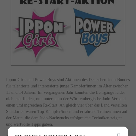
Ippon-Girls und Power-Boys sind Aktionen des Deutschen-Judo-Bundes
für talentierte und interessierte junge Kämpfer/innen im Alter zwischen
11 und 14 Jahren. Im vergangenen Jahr konnten die Lehrgänge leider
nicht stattfinden, nun unternahm der Württembergische Judo-Verband
einen umfangreichen Re-Start. An gleich vier über das Land verteilten
Standorten waren Top-Kämpfer/innen und erfahrene Trainer/innen auf
der Matte, die dem Judo-Nachwuchs erfolgreiche Techniken zeigten
und wertvolle Tipps gaben.