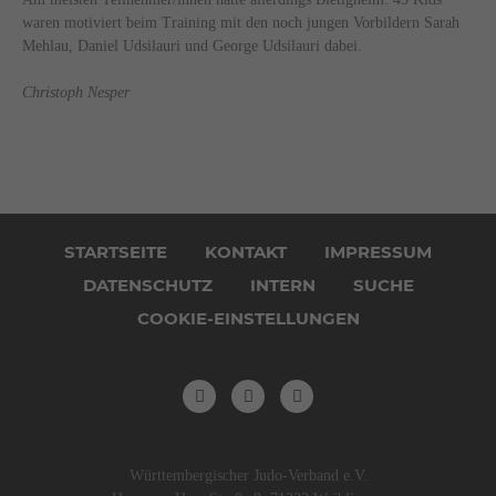
waren motiviert beim Training mit den noch jungen Vorbildern Sarah
Mehlau, Daniel Udsilauri und George Udsilauri dabei.
Christoph Nesper
Navigation
überspringen
STARTSEITE
KONTAKT
IMPRESSUM
DATENSCHUTZ
INTERN
SUCHE
COOKIE-EINSTELLUNGEN
Württembergischer Judo-Verband e.V.