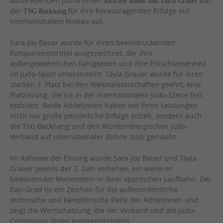
aufstrebenden Juniorinnen
von
Sara-Joy Bauer und Tayla Grauer
der
für ihre herausragenden Erfolge auf
TSG Backnang
internationalem Niveau aus.
Sara-Joy Bauer wurde für ihren beeindruckenden
Europameistertitel ausgezeichnet, der ihre
außergewöhnlichen Fähigkeiten und ihre Entschlossenheit
im Judo-Sport unterstreicht. Tayla Grauer wurde für ihren
starken 3. Platz bei den Weltmeisterschaften geehrt, eine
Platzierung, die sie in der internationalen Judo-Szene fest
etabliert. Beide Athletinnen haben mit ihren Leistungen
nicht nur große persönliche Erfolge erzielt, sondern auch
die TSG Backnang und den Württembergischen Judo-
Verband auf internationaler Bühne stolz gemacht.
Im Rahmen der Ehrung wurde Sara-Joy Bauer und Tayla
Grauer jeweils der 2. Dan verliehen, ein weiterer
bedeutender Meilenstein in ihrer sportlichen Laufbahn. Der
Dan-Grad ist ein Zeichen für die außerordentliche
technische und kämpferische Reife der Athletinnen und
zeigt die Wertschätzung, die der Verband und die Judo-
Community ihnen entgegenbringen.