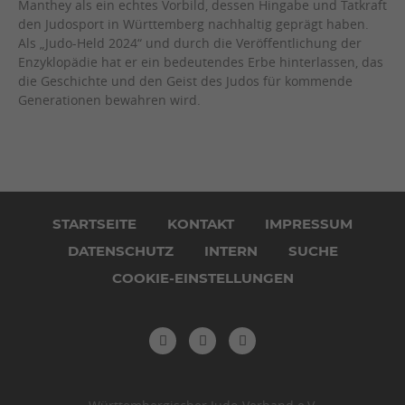
Manthey als ein echtes Vorbild, dessen Hingabe und Tatkraft
den Judosport in Württemberg nachhaltig geprägt haben.
Als „Judo-Held 2024“ und durch die Veröffentlichung der
Enzyklopädie hat er ein bedeutendes Erbe hinterlassen, das
die Geschichte und den Geist des Judos für kommende
Generationen bewahren wird.
Navigation
überspringen
STARTSEITE
KONTAKT
IMPRESSUM
DATENSCHUTZ
INTERN
SUCHE
COOKIE-EINSTELLUNGEN