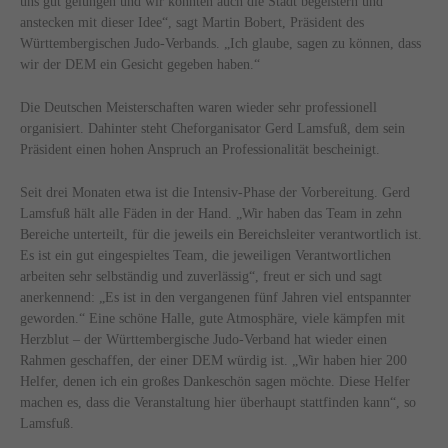
uns gut gelungen und wir konnten auch die Stadt begeistern und
anstecken mit dieser Idee“, sagt Martin Bobert, Präsident des
Württembergischen Judo-Verbands. „Ich glaube, sagen zu können, dass
wir der DEM ein Gesicht gegeben haben.“
Die Deutschen Meisterschaften waren wieder sehr professionell
organisiert. Dahinter steht Cheforganisator Gerd Lamsfuß, dem sein
Präsident einen hohen Anspruch an Professionalität bescheinigt.
Seit drei Monaten etwa ist die Intensiv-Phase der Vorbereitung. Gerd
Lamsfuß hält alle Fäden in der Hand. „Wir haben das Team in zehn
Bereiche unterteilt, für die jeweils ein Bereichsleiter verantwortlich ist.
Es ist ein gut eingespieltes Team, die jeweiligen Verantwortlichen
arbeiten sehr selbständig und zuverlässig“, freut er sich und sagt
anerkennend: „Es ist in den vergangenen fünf Jahren viel entspannter
geworden.“ Eine schöne Halle, gute Atmosphäre, viele kämpfen mit
Herzblut – der Württembergische Judo-Verband hat wieder einen
Rahmen geschaffen, der einer DEM würdig ist. „Wir haben hier 200
Helfer, denen ich ein großes Dankeschön sagen möchte. Diese Helfer
machen es, dass die Veranstaltung hier überhaupt stattfinden kann“, so
Lamsfuß.