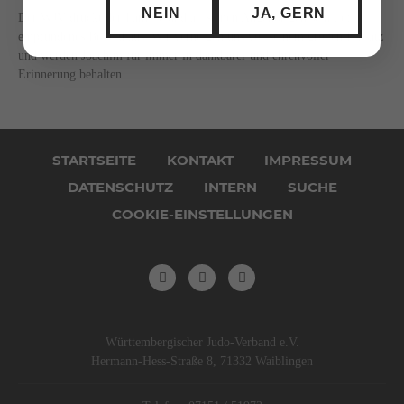
NEIN
JA, GERN
Der WJV drückt der Familie und all seinen Angehörigen sein tief
empfundenes Beileid aus. Wir verneigen uns vor seinem großen Einsatz
und werden Joachim für immer in dankbarer und ehrenvoller
Erinnerung behalten.
Navigation
überspringen
STARTSEITE
KONTAKT
IMPRESSUM
DATENSCHUTZ
INTERN
SUCHE
COOKIE-EINSTELLUNGEN
Württembergischer Judo-Verband e.V.
Hermann-Hess-Straße 8, 71332 Waiblingen