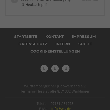
_3_Heubach.pdf
Navigation
überspringen
STARTSEITE
KONTAKT
IMPRESSUM
DATENSCHUTZ
INTERN
SUCHE
COOKIE-EINSTELLUNGEN
Württembergischer Judo-Verband e.V.
Hermann-Hess-Straße 8, 71332 Waiblingen
Telefon: 07151 / 51973
E-Mail:
info@wjv.de