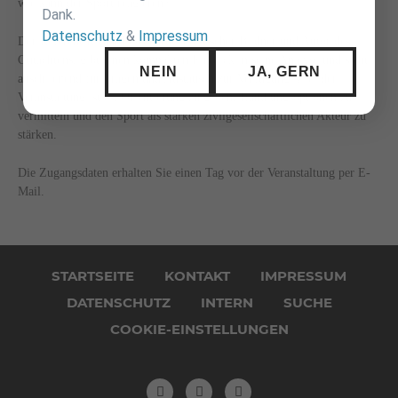
wie kann der Sport reagieren?
Dank.
Datenschutz
&
Impressum
Der Referent Richard Gebhardt, Politischer Bildner und Autor des
Gutachtens, gibt einen kompakten Einblick in seine Analyse und steht
NEIN
JA, GERN
anschließend für Fragen und Austausch zur Verfügung. Ziel der
Veranstaltung ist es, Orientierung zu geben, Handlungsoptionen zu
vermitteln und den Sport als starken zivilgesellschaftlichen Akteur zu
stärken.
Die Zugangsdaten erhalten Sie einen Tag vor der Veranstaltung per E-
Mail.
Navigation
überspringen
STARTSEITE
KONTAKT
IMPRESSUM
DATENSCHUTZ
INTERN
SUCHE
COOKIE-EINSTELLUNGEN